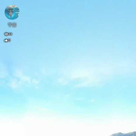
宇宙
44
0