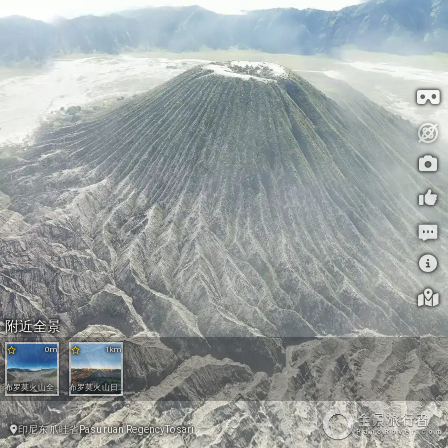
附近全景
0m
1km
布罗莫火山全景
布罗莫火山日出
印尼
东爪哇省
Pasuruan Regency
Tosari