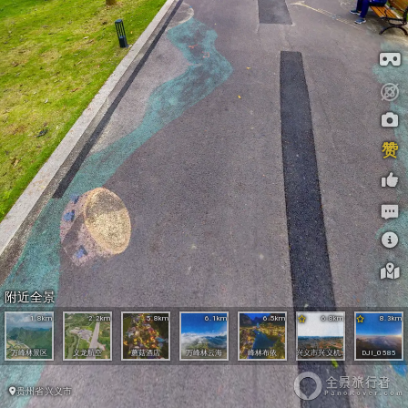
赞
附近全景
1.8km
2.2km
5.8km
6.1km
6.5km
6.8km
8.3km
万峰林景区
义龙航空
蘑菇酒店
万峰林云海
峰林布依
兴义市兴义机场大像素全景
DJI_0585
贵州省
兴义市