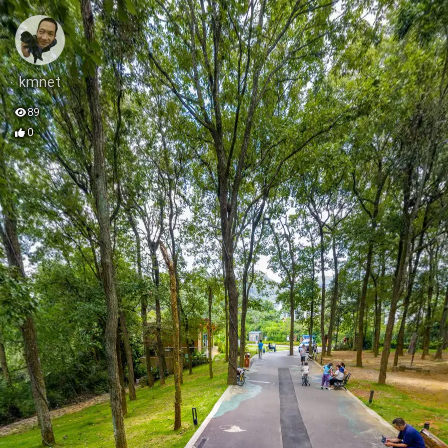
kmnet
89
0