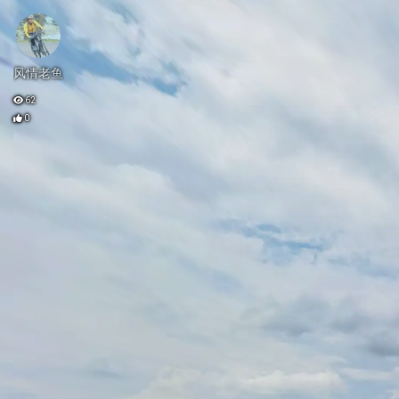
风情老鱼
62
0