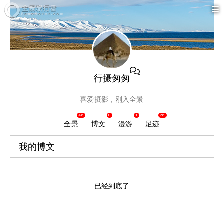
行摄匆匆
喜爱摄影，刚入全景
46
0
1
26
全景
博文
漫游
足迹
我的博文
已经到底了