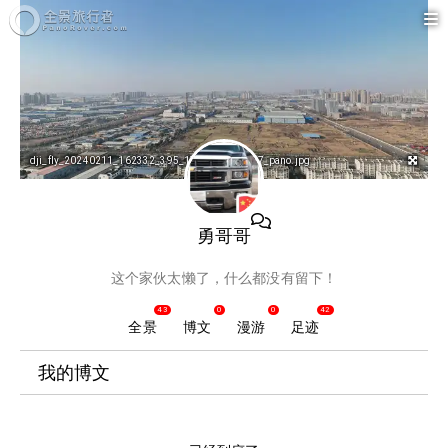
dji_fly_20240211_162332_395_1707646307997_pano.jpg
勇哥哥
这个家伙太懒了，什么都没有留下！
43
0
0
42
全景
博文
漫游
足迹
我的博文