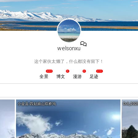
welsonxu
这个家伙太懒了，什么都没有留下！
233
0
0
213
全景
博文
漫游
足迹
小金县-四姑娘山双桥沟
DJI_202