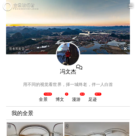
普者黑黄昏
冯文杰
用不同的视觉看世界，择一城终老，伴一人白首
1268
3
64
877
全景
博文
漫游
足迹
我的全景
3
2