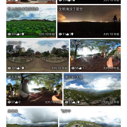
48
0
大约 10 年前
224
6
大约 10 年前
带上你的水靴跟我来
文明淹没了星空
206
3
大约 10 年前
91
2
大约 10 年前
昆明文庙
我喜欢
149
2
大约 10 年前
58
1
大约 10 年前
老人与貂
龙山起飞场
57
0
大约 10 年前
52
1
大约 10 年前
来来来
飞行中