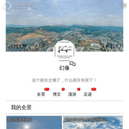
昆烟大像素
幻像
这个家伙太懒了，什么都没有留下！
51
3
0
47
全景
博文
漫游
足迹
我的全景
西出阳关无故人
青海省茫崖市冷湖镇黑独山