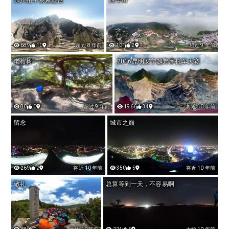
689
10
超过 8 年前
101
2
超过 9 年前
老榕树
2016昆明安宁越野摩托车大赛
80
0
超过 9 年前
1966
34
将近 10 年前
留念
城市之巅
269
2
将近 10 年前
350
5
将近 10 年前
敬礼
总算等到一天，不容易啊