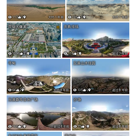
117
0
大约 1 年前
126
0
大约 1 年前
昆烟大像素
庆典排练
精
1398
21
超过 3 年前
174
0
超过 7 年前
寻甸
玉溪山水佳园
64
2
大约 8 年前
135
0
超过 8 年前
玉溪聂耳音乐广场
沙场
166
0
超过 8 年前
79
1
超过 8 年前
东川牯牛寨紫霞宫
西华街